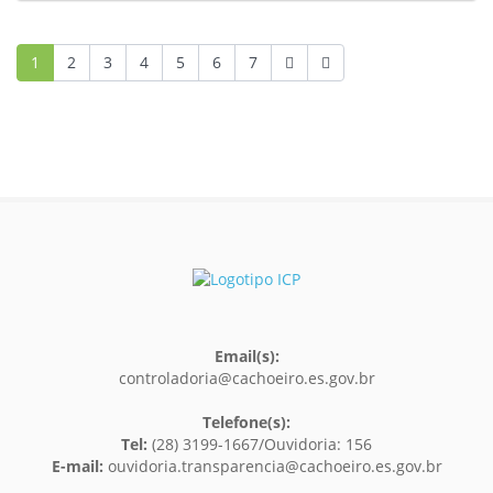
1
2
3
4
5
6
7
Email(s):
controladoria@cachoeiro.es.gov.br
Telefone(s):
Tel:
(28) 3199-1667/Ouvidoria: 156
E-mail:
ouvidoria.transparencia@cachoeiro.es.gov.br