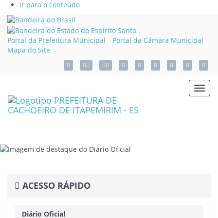
Ir para o conteúdo
Link
externo
Link
para
externo
Portal da Prefeitura Municipal
Portal da Câmara Municipal
Portal
para
Mapa do Site
Brasil
Portal
Acessar o mapa do site
Ação para aumentar tamanho da fonte do site
Ação para diminuir tamanho da fonte do s
Acessar página sobre acessibi
Ação para aplicar auto contraste n
Acessar página sobre N
Acessar página so
Acessar We
Acess
do
Governo
do
Toggl
Estado
navig
do
Espírito
Santo
ACESSO RÁPIDO
Diário Oficial