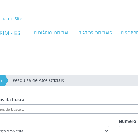
nk
terno
pa do Site
ara
rtal
DIÁRIO OFICIAL
ATOS OFICIAIS
SOBR
o
overno
o
tado
o
pírito
anto
Pesquisa de Atos Oficiais
o
os da busca
Número