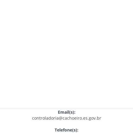
Email(s):
controladoria@cachoeiro.es.gov.br
Telefone(s):