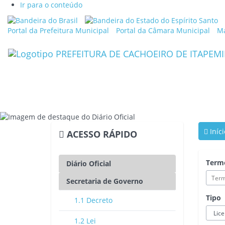
Ir para o conteúdo
Link
Li
externo
ex
Portal da Prefeitura Municipal
Portal da Câmara Municipal
Ma
para
p
Portal
Po
Brasil
d
G
d
Es
d
Es
S
Iníci
ACESSO RÁPIDO
Term
Diário Oficial
Secretaria de Governo
Tipo
1.1 Decreto
1.2 Lei