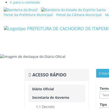
Ir para o conteúdo
Link
Li
externo
ex
Portal da Prefeitura Municipal
Portal da Câmara Municipal
Ma
para
p
Portal
Po
Brasil
d
G
d
Es
d
Es
S
Iníci
ACESSO RÁPIDO
Term
Diário Oficial
Secretaria de Governo
Tipo
1.1 Decreto