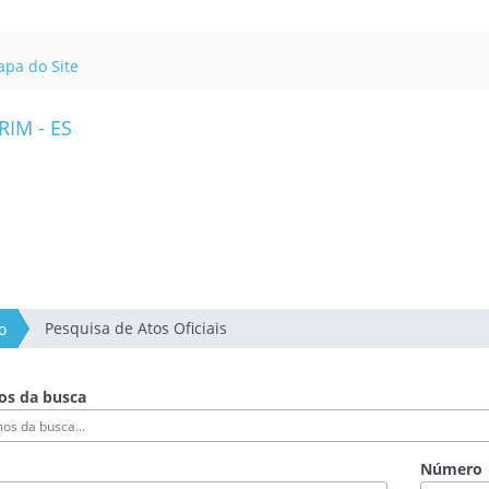
nk
terno
pa do Site
ara
rtal
o
overno
o
tado
o
pírito
anto
Pesquisa de Atos Oficiais
o
os da busca
Número