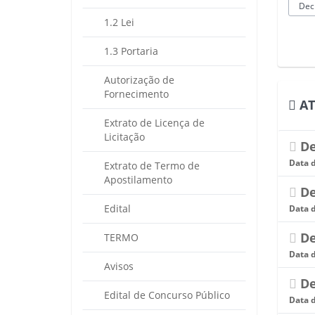
1.2 Lei
1.3 Portaria
Autorização de
Fornecimento
AT
Extrato de Licença de
Licitação
De
Data 
Extrato de Termo de
Apostilamento
De
Edital
Data 
De
TERMO
Data 
Avisos
De
Edital de Concurso Público
Data 