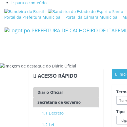
Ir para o conteúdo
Link
Li
externo
ex
Portal da Prefeitura Municipal
Portal da Câmara Municipal
Ma
para
p
Portal
Po
Brasil
d
G
d
Es
d
Es
S
Iníci
ACESSO RÁPIDO
Term
Diário Oficial
Secretaria de Governo
Tipo
1.1 Decreto
1.2 Lei