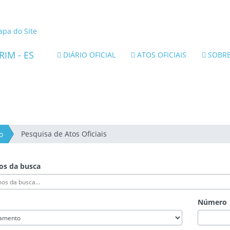
nk
terno
pa do Site
ara
rtal
DIÁRIO OFICIAL
ATOS OFICIAIS
SOBR
o
overno
o
tado
o
pírito
anto
Pesquisa de Atos Oficiais
o
os da busca
Número