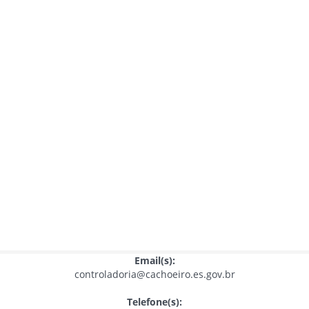
Email(s):
controladoria@cachoeiro.es.gov.br
Telefone(s):