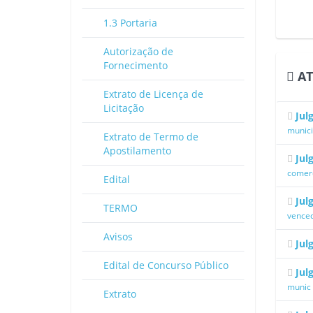
1.3 Portaria
Autorização de
Fornecimento
AT
Extrato de Licença de
Licitação
Jul
munici
Extrato de Termo de
Apostilamento
Jul
comerc
Edital
Jul
TERMO
vence
Avisos
Jul
Edital de Concurso Público
Jul
munic
Extrato