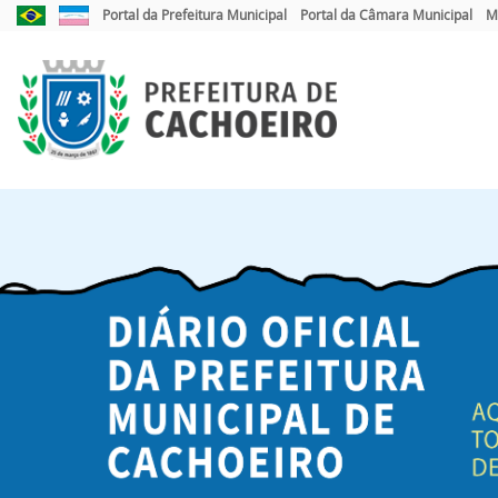
Link
Link
Portal da Prefeitura Municipal
Portal da Câmara Municipal
M
externo
externo
para
para
Portal
Portal
Brasil
do
Governo
do
Estado
do
Espírito
Santo