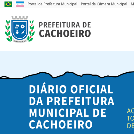
Link
Link
Portal da Prefeitura Municipal
Portal da Câmara Municipal
M
externo
externo
para
para
Portal
Portal
Brasil
do
Governo
do
Estado
do
Espírito
Santo