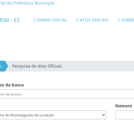
k
rtal da Prefeitura Municipal
erno
a
DIÁRIO OFICIAL
ATOS OFICIAIS
SOBR
tal
erno
ado
írito
to
Pesquisa de Atos Oficiais
o
os da busca
Número