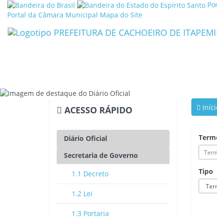
Link
Lin
Po
externo
ext
Portal da Câmara Municipal
Mapa do Site
para
par
Portal
Por
Brasil
do
Gov
do
Est
do
Esp
San
Iníci
ACESSO RÁPIDO
Term
Diário Oficial
Secretaria de Governo
Tipo
1.1 Decreto
1.2 Lei
1.3 Portaria