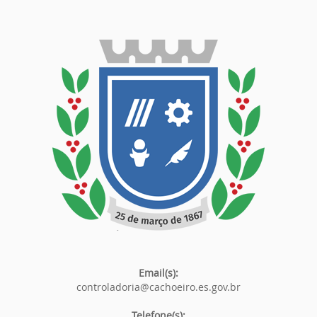
Email(s):
controladoria@cachoeiro.es.gov.br
Telefone(s):