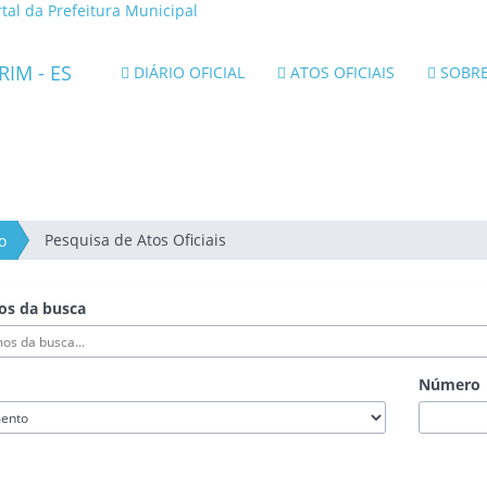
k
rtal da Prefeitura Municipal
erno
a
DIÁRIO OFICIAL
ATOS OFICIAIS
SOBR
tal
erno
ado
írito
to
Pesquisa de Atos Oficiais
o
os da busca
Número