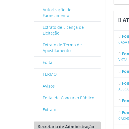
Autorização de
Fornecimento
AT
Extrato de Licença de
Licitação
Fom
CASA 
Extrato de Termo de
Apostilamento
Fom
VISTA
Edital
Fom
TERMO
Fom
Avisos
ASSOC
Edital de Concurso Público
Fom
Extrato
Fom
CACH
Secretaria de Administração