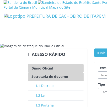
Link
Lin
Po
externo
ext
Portal da Câmara Municipal
Mapa do Site
para
par
Portal
Por
Brasil
do
Gov
do
Est
do
Esp
San
Iníci
ACESSO RÁPIDO
Term
Diário Oficial
Secretaria de Governo
Tipo
1.1 Decreto
1.2 Lei
1.3 Portaria