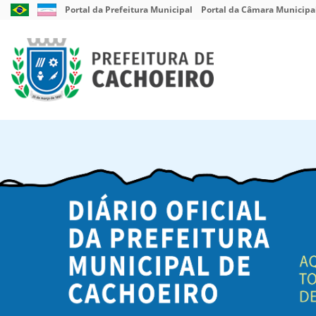
Link
Link
Portal da Prefeitura Municipal
Portal da Câmara Municipa
externo
externo
para
para
Portal
Portal
Brasil
do
Governo
do
Estado
do
Espírito
Santo