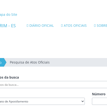
nk
terno
pa do Site
ara
rtal
DIÁRIO OFICIAL
ATOS OFICIAIS
SOBR
o
overno
o
tado
o
pírito
anto
Pesquisa de Atos Oficiais
o
os da busca
Número