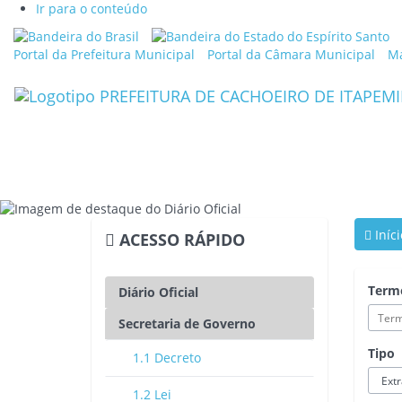
Ir para o conteúdo
Link
Li
externo
ex
Portal da Prefeitura Municipal
Portal da Câmara Municipal
Ma
para
p
Portal
Po
Brasil
d
G
d
Es
d
Es
S
Iníci
ACESSO RÁPIDO
Term
Diário Oficial
Secretaria de Governo
Tipo
1.1 Decreto
1.2 Lei