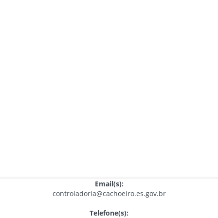
Email(s):
controladoria@cachoeiro.es.gov.br
Telefone(s):