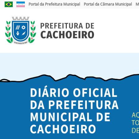
Link
Link
Portal da Prefeitura Municipal
Portal da Câmara Municipal
M
externo
externo
para
para
Portal
Portal
Brasil
do
Governo
do
Estado
do
Espírito
Santo