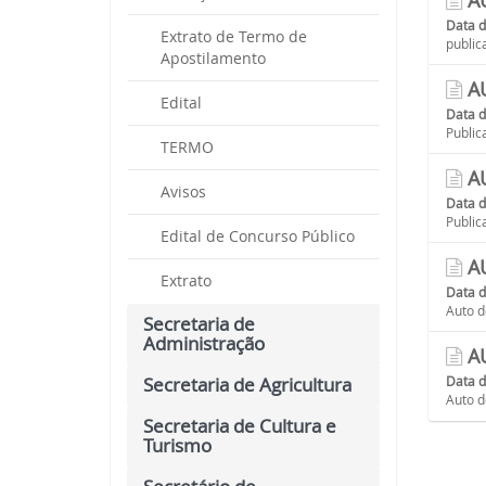
AU
Data 
Extrato de Termo de
publi
Apostilamento
AU
Edital
Data 
Publi
TERMO
AU
Avisos
Data 
Publi
Edital de Concurso Público
AU
Extrato
Data 
Auto d
Secretaria de
Administração
AU
Secretaria de Agricultura
Data 
Auto d
Secretaria de Cultura e
Turismo