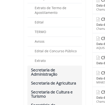
Ch
Data 
Extrato de Termo de
Chamam
Apostilamento
Ch
Edital
Data 
Chama
TERMO
Ch
Avisos
Data 
AQUIS
Edital de Concurso Público
Ch
Extrato
Data 
Secretaria de
Ch
Administração
Data 
Secretaria de Agricultura
MINIE
Secretaria de Cultura e
Ch
Turismo
Data 
Chamam