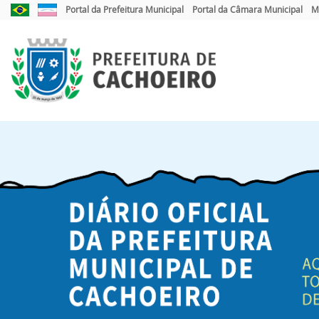
Link
Link
Portal da Prefeitura Municipal
Portal da Câmara Municipal
M
externo
externo
para
para
Portal
Portal
Brasil
do
Governo
do
Estado
do
Espírito
Santo