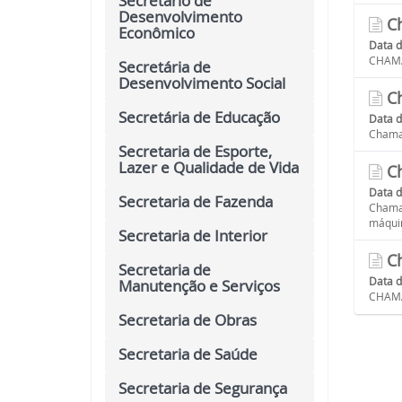
Secretário de
Desenvolvimento
Ch
Econômico
Data 
CHAMA
Secretária de
Desenvolvimento Social
Ch
Secretária de Educação
Data 
Chama
Secretaria de Esporte,
Lazer e Qualidade de Vida
Ch
Data 
Secretaria de Fazenda
Chamam
máquin
Secretaria de Interior
Ch
Secretaria de
Data 
Manutenção e Serviços
CHAMA
Secretaria de Obras
Secretaria de Saúde
Secretaria de Segurança