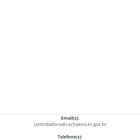
Email(s):
controladoria@cachoeiro.es.gov.br
Telefone(s):