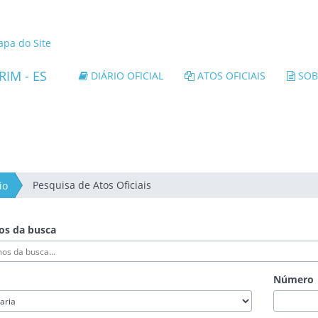
nk
terno
pa do Site
ara
rtal
DIÁRIO OFICIAL
ATOS OFICIAIS
SOB
o
overno
o
tado
o
pírito
anto
Pesquisa de Atos Oficiais
io
os da busca
Número