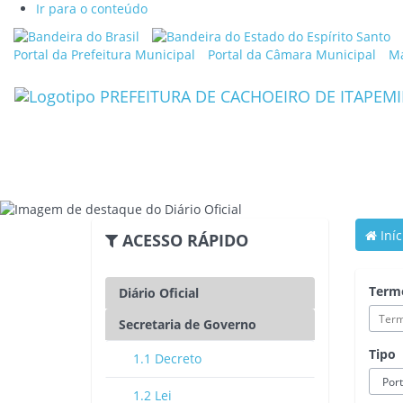
Ir para o conteúdo
Link
Li
externo
ex
Portal da Prefeitura Municipal
Portal da Câmara Municipal
Ma
para
p
Portal
Po
Brasil
d
G
d
Es
d
Es
S
Iníc
ACESSO RÁPIDO
Term
Diário Oficial
Secretaria de Governo
Tipo
1.1 Decreto
1.2 Lei