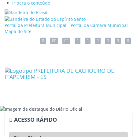
Ir para o conteúdo
Link
externo
Link
para
externo
Portal da Prefeitura Municipal
Portal da Câmara Municipal
Portal
para
Mapa do Site
Brasil
Portal
Acessar o mapa do site
Ação para aumentar tamanho da fonte do site
Ação para diminuir tamanho da fonte do s
Acessar página sobre acessibi
Ação para aplicar auto contraste n
Acessar página sobre N
Acessar página so
Acessar We
Acess
do
Governo
do
Toggl
Estado
navig
do
Espírito
Santo
ACESSO RÁPIDO